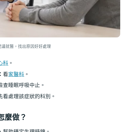
建議就醫，找出原因好好處理
心科
。
：
看
家醫科
。
檢查睡眠呼吸中止。
先看處理該症狀的科別。
怎麼做？
，幫助穩定生理時鐘。