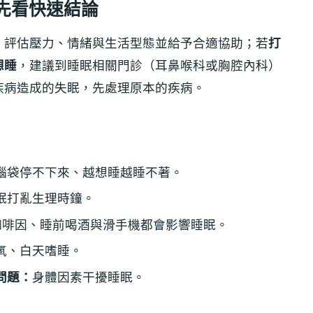
先看快速結論
，評估壓力、情緒與生活型態並給予合適協助；若
打
想睡
，建議到睡眠相關門診（耳鼻喉科或胸腔內科）
疾病造成的失眠，先處理原本的疾病。
腦袋停不下來、越想睡越睡不著。
眠打亂生理時鐘。
咖啡因、睡前喝酒與滑手機都會影響睡眠。
氧、白天嗜睡。
問題：
身體因素干擾睡眠。