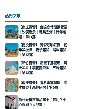
熱門文章
【南庄露營】 金達鹿休閒露營區
｜沙漠造景｜絕美雲海｜跨年包
場｜第11露
【南投露營】 青森咖啡莊園｜粉
筆黑板牆｜親子露營｜埔里露營
｜第12露
【新竹露營】 星空下露營區｜滿
天星星｜櫻花露營區｜五峰露營
｜第13露
【南庄露營】 青杉嶴露營區｜咖
啡飄香｜森林民宿｜第9露
為什麼抗痘產品起不了作用？小
心踩到五大地雷！