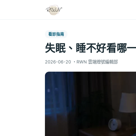
看診指南
失眠、睡不好看哪
2026-06-20
・
RWN 雲端燈號編輯部