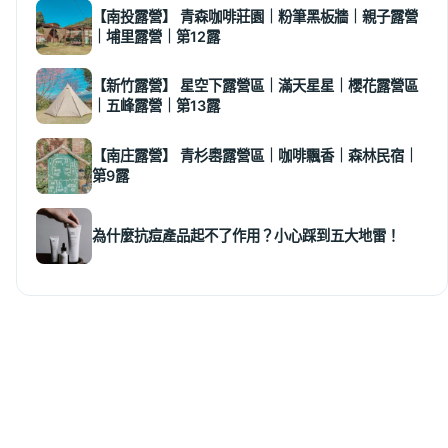
【南投露營】 青森咖啡莊園｜粉筆黑板牆｜親子露營
｜埔里露營｜第12露
【新竹露營】 星空下露營區｜滿天星星｜櫻花露營區
｜五峰露營｜第13露
【南庄露營】 青杉嶴露營區｜咖啡飄香｜森林民宿｜
第9露
為什麼抗痘產品起不了作用？小心踩到五大地雷！