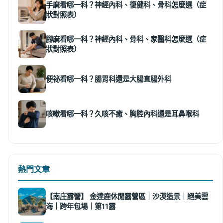
手麻看哪一科？神經內科、復健科、骨科怎麼選（症
狀對照表）
腳麻看哪一科？神經內科、骨科、家醫科怎麼選（症
狀對照表）
便祕看哪一科？腸胃科還是大腸直腸外科
咳嗽看哪一科？久咳不癒、胸腔內科還是耳鼻喉科
熱門文章
【南庄露營】 金達鹿休閒露營區｜沙漠造景｜絕美雲
海｜跨年包場｜第11露