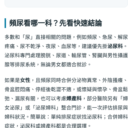
頻尿看哪一科？先看快速結論
多數和「尿」直接相關的問題，例如頻尿、急尿、解尿
疼痛、尿不乾淨、夜尿、血尿等，建議優先掛
泌尿科
。
泌尿科專門處理膀胱、尿道、輸尿管、腎臟與男性攝護
腺等排尿系統，無論男女都適合就診。
如果是
女性
，且頻尿同時合併分泌物異常、外陰搔癢、
骨盆腔悶痛、停經後乾澀不適，或懷疑與懷孕、骨盆鬆
弛、漏尿有關，也可以考慮
婦產科
，部分醫院另有「婦
女泌尿」或「泌尿婦科」整合門診，能一次評估排尿與
婦科狀況。簡單說：單純排尿症狀找泌尿科；合併婦科
症狀，泌尿科或婦產科都是合理選擇。