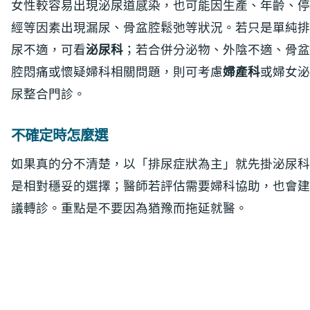
女性較容易出現泌尿道感染，也可能因生產、年齡、停
經等因素出現漏尿、骨盆腔鬆弛等狀況。若只是單純排
尿不適，可看
泌尿科
；若合併分泌物、外陰不適、骨盆
腔悶痛或懷疑婦科相關問題，則可考慮
婦產科
或婦女泌
尿整合門診。
不確定時怎麼選
如果真的分不清楚，以「排尿症狀為主」就先掛泌尿科
是相對穩妥的選擇；醫師若評估需要婦科協助，也會建
議轉診。重點是不要因為猶豫而拖延就醫。