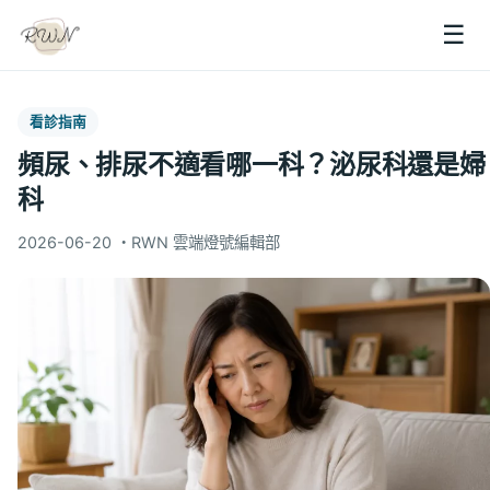
☰
看診指南
頻尿、排尿不適看哪一科？泌尿科還是婦
科
2026-06-20
・
RWN 雲端燈號編輯部