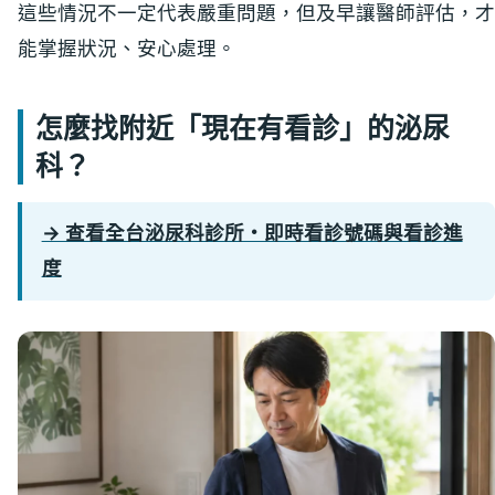
這些情況不一定代表嚴重問題，但及早讓醫師評估，才
能掌握狀況、安心處理。
怎麼找附近「現在有看診」的泌尿
科？
→ 查看全台泌尿科診所・即時看診號碼與看診進
度