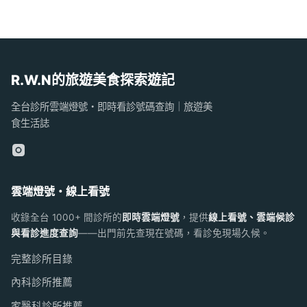
R.W.N的旅遊美食探索遊記
全台診所雲端燈號・即時看診號碼查詢｜旅遊美
食生活誌
雲端燈號・線上看號
收錄全台 1000+ 間診所的
即時雲端燈號
，提供
線上看號、雲端候診
與看診進度查詢
——出門前先查現在號碼，看診免現場久候。
完整診所目錄
內科診所推薦
家醫科診所推薦