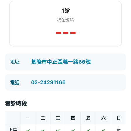
1診
現在號碼
---
基隆市中正區義一路66號
地址
02-24291166
電話
看診時段
一
二
三
四
五
六
日
上午
✓
✓
✓
✓
✓
✓
休