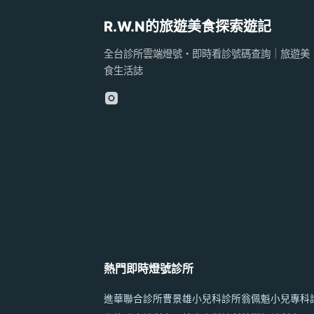
R.W.N的旅遊美食探索遊記
全台診所雲端燈號・即時看診號碼查詢｜旅遊美
食生活誌
熱門即時燈號診所
進華聯合診所
曹景雄小兒科診所
翁佩魁小兒專科