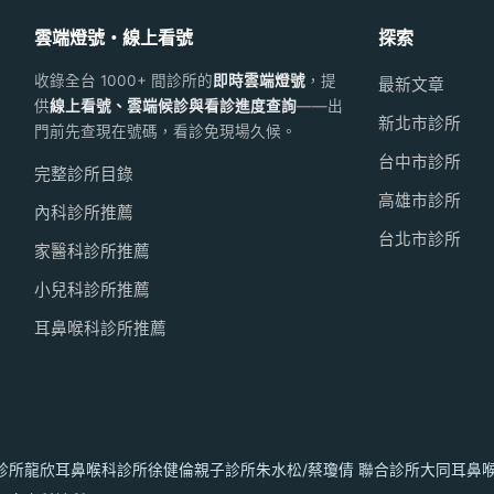
雲端燈號・線上看號
探索
收錄全台 1000+ 間診所的
即時雲端燈號
，提
最新文章
供
線上看號、雲端候診與看診進度查詢
——出
新北市診所
門前先查現在號碼，看診免現場久候。
台中市診所
完整診所目錄
高雄市診所
內科診所推薦
台北市診所
家醫科診所推薦
小兒科診所推薦
耳鼻喉科診所推薦
診所
龍欣耳鼻喉科診所
徐健倫親子診所
朱水松/蔡瓊倩 聯合診所
大同耳鼻