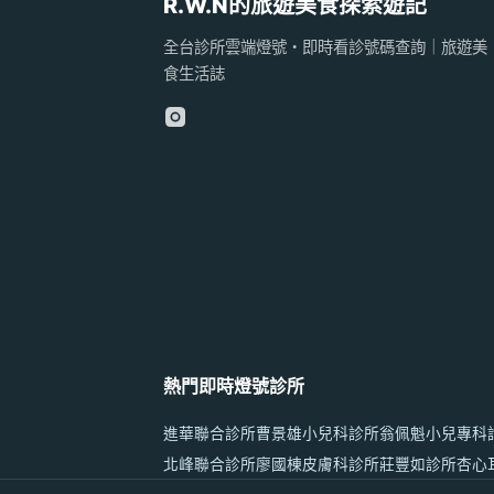
R.W.N的旅遊美食探索遊記
全台診所雲端燈號・即時看診號碼查詢｜旅遊美
食生活誌
熱門即時燈號診所
進華聯合診所
曹景雄小兒科診所
翁佩魁小兒專科
北峰聯合診所
廖國棟皮膚科診所
莊豐如診所
杏心