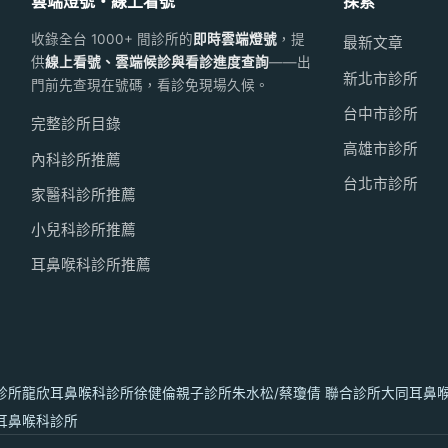
雲端燈號・線上看號
探索
收錄全台 1000+ 間診所的
即時雲端燈號
，提
最新文章
供
線上看號、雲端候診與看診進度查詢
——出
新北市診所
門前先查現在號碼，看診免現場久候。
台中市診所
完整診所目錄
高雄市診所
內科診所推薦
台北市診所
家醫科診所推薦
小兒科診所推薦
耳鼻喉科診所推薦
診所
龍欣耳鼻喉科診所
徐健倫親子診所
朱水松/蔡瓊倩 聯合診所
大同耳鼻
耳鼻喉科診所