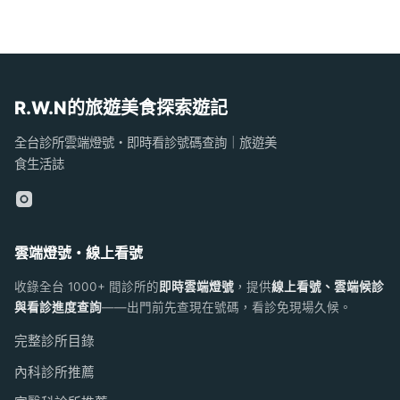
R.W.N的旅遊美食探索遊記
全台診所雲端燈號・即時看診號碼查詢｜旅遊美
食生活誌
雲端燈號・線上看號
收錄全台 1000+ 間診所的
即時雲端燈號
，提供
線上看號、雲端候診
與看診進度查詢
——出門前先查現在號碼，看診免現場久候。
完整診所目錄
內科診所推薦