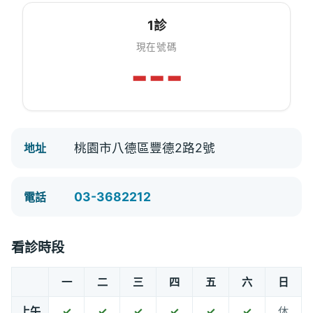
1診
現在號碼
---
桃園市八德區豐德2路2號
地址
03-3682212
電話
看診時段
一
二
三
四
五
六
日
上午
✓
✓
✓
✓
✓
✓
休