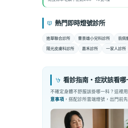
熱門即時燈號診所
進華聯合診所
曹景雄小兒科診所
翁佩
陽光皮膚科診所
嘉禾診所
一家人診所
看診指南・症狀該看哪
不確定身體不舒服該掛哪一科？這裡
意事項
，搭配診所雲端燈號，出門前