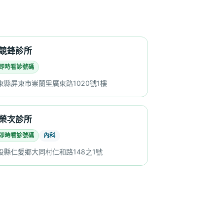
競鋒診所
即時看診號碼
東縣屏東市崇蘭里廣東路1020號1樓
榮次診所
即時看診號碼
內科
投縣仁愛鄉大同村仁和路148之1號