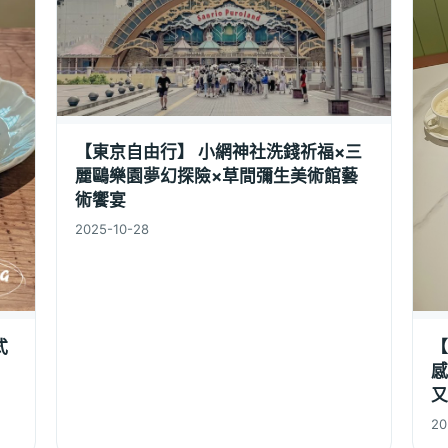
【東京自由行】 小網神社洗錢祈福×三
麗鷗樂園夢幻探險×草間彌生美術館藝
術饗宴
2025-10-28
式
【
感
又
20