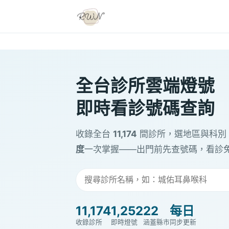
全台診所雲端燈號
即時看診號碼查詢
收錄全台
11,174
間診所，選地區與科別
度
一次掌握——出門前先查號碼，看診
11,174
1,252
22
每日
收錄診所
即時燈號
涵蓋縣市
同步更新