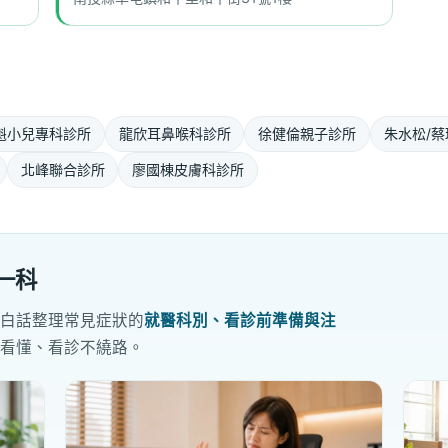
魁小兒專科診所
龍欣耳鼻喉科診所
徐健倫親子診所
朱水松/蔡
北峰聯合診所
廖國棟皮膚科診所
一科
用白話整理常見症狀的
就醫科別、看診前準備與注
先看懂、看診不繞路。