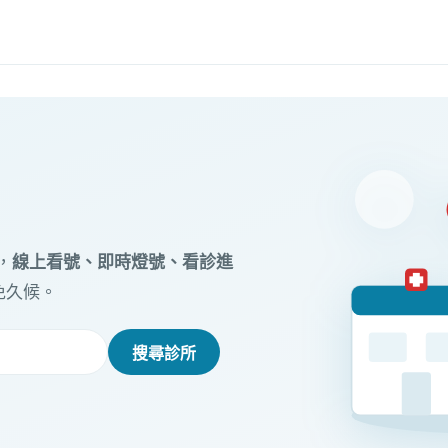
，
線上看號、即時燈號、看診進
免久候。
搜尋診所