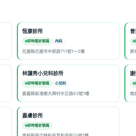
恆康診所
曾
即時看診號碼
內科
花蓮縣花蓮市中原路711號1～2樓
屏
林讓秀小兒科診所
謝
即時看診號碼
小兒科
嘉義縣新港鄉大興村中正路63號1樓
南
嘉膚診所
即時看診號碼
南投縣草屯鎮和平里和平街31號1樓