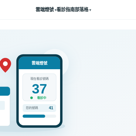
雲端燈號
看診指南
部落格
雲端燈號
現在看診號碼
37
看診中
41
您的號碼