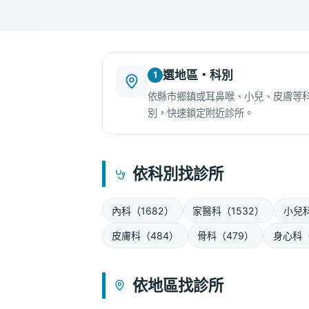
選地區・科別
1
依縣市鄉鎮或耳鼻喉、小兒、皮膚等
別，快速鎖定附近診所。
依科別找診所
內科（1682）
家醫科（1532）
小兒科
皮膚科（484）
骨科（479）
身心科（
依地區找診所