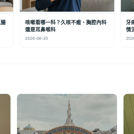
直腸
咳嗽看哪一科？久咳不癒、胸腔內科
牙
還是耳鼻喉科
情
2026-06-20
202