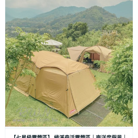
【七星級露營區】 緣溪森活露營區｜南洋度假風｜