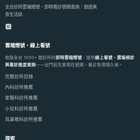
全台診所雲端燈號・即時看診號碼查詢｜旅遊美
食生活誌
雲端燈號・線上看號
收錄全台 1000+ 間診所的
即時雲端燈號
，提供
線上看號、雲端候診
與看診進度查詢
——出門前先查現在號碼，看診免現場久候。
完整診所目錄
內科診所推薦
家醫科診所推薦
小兒科診所推薦
耳鼻喉科診所推薦
探索