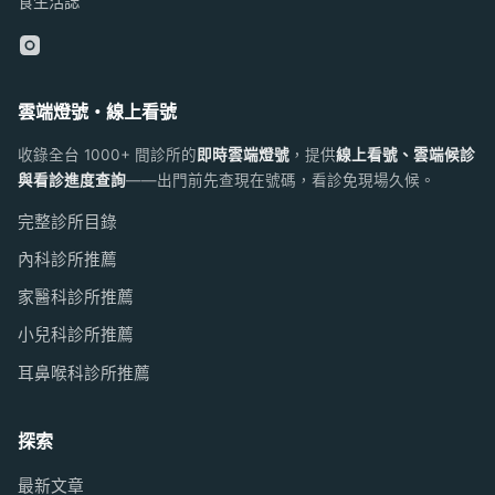
食生活誌
雲端燈號・線上看號
收錄全台 1000+ 間診所的
即時雲端燈號
，提供
線上看號、雲端候診
與看診進度查詢
——出門前先查現在號碼，看診免現場久候。
完整診所目錄
內科診所推薦
家醫科診所推薦
小兒科診所推薦
耳鼻喉科診所推薦
探索
最新文章