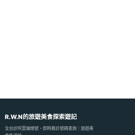
R.W.N的旅遊美食探索遊記
全台診所雲端燈號・即時看診號碼查詢｜旅遊美