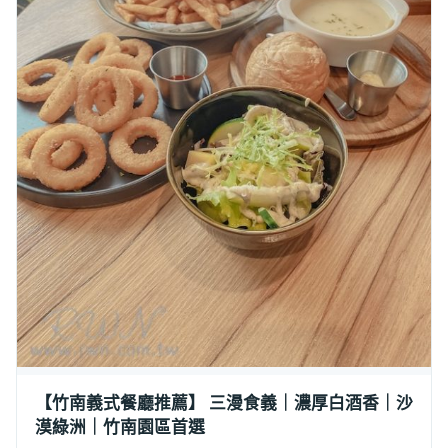
【竹南義式餐廳推薦】 三漫食義｜濃厚白酒香｜沙
漠綠洲｜竹南園區首選