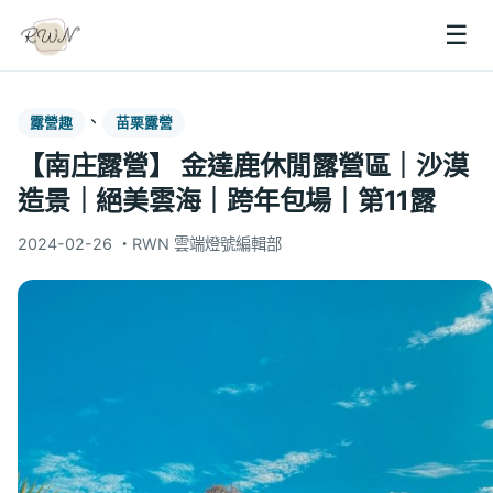
☰
、
露營趣
苗栗露營
【南庄露營】 金達鹿休閒露營區｜沙漠
造景｜絕美雲海｜跨年包場｜第11露
2024-02-26
・
RWN 雲端燈號編輯部