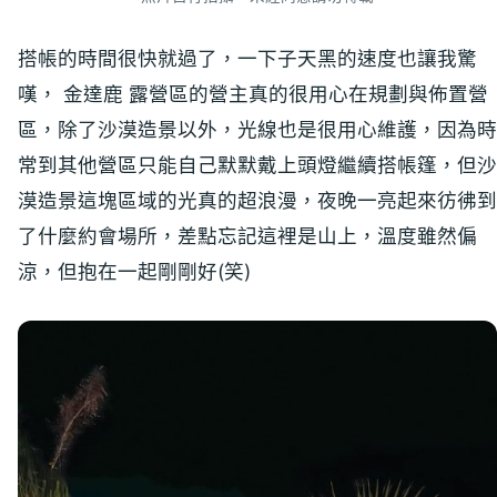
搭帳的時間很快就過了，一下子天黑的速度也讓我驚
嘆， 金達鹿 露營區的營主真的很用心在規劃與佈置營
區，除了沙漠造景以外，光線也是很用心維護，因為時
常到其他營區只能自己默默戴上頭燈繼續搭帳篷，但沙
漠造景這塊區域的光真的超浪漫，夜晚一亮起來彷彿到
了什麼約會場所，差點忘記這裡是山上，溫度雖然偏
涼，但抱在一起剛剛好(笑)