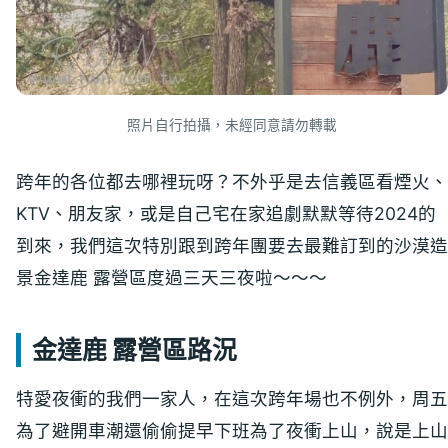
照片自行拍攝，未經同意請勿轉載
跨年的各位都去哪裡玩呀？不外乎是去信義區看煙火、
KTV、朋友家，或是自己宅在家追劇默默等待2024的
到來，我們這次特別跟到跨年團要去最難訂到的沙漠造
景金達鹿 露營區度過三天三夜啦～～～
金達鹿 露營區路況
特愛夜衝的我們一家人，在這次跨年場也不例外，周五
為了避開車潮還偷偷提早下班為了夜衝上山，說是上山