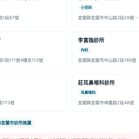
小兒科
1段87號
宜蘭縣宜蘭市中山路3段29號、
所
李富逸診所
內科
段111號4樓及113號
宜蘭縣宜蘭市中山路2段189號
莊耳鼻喉科診所
耳鼻喉科
173號
宜蘭縣宜蘭市神農路2段48號
縣宜蘭市診所推薦