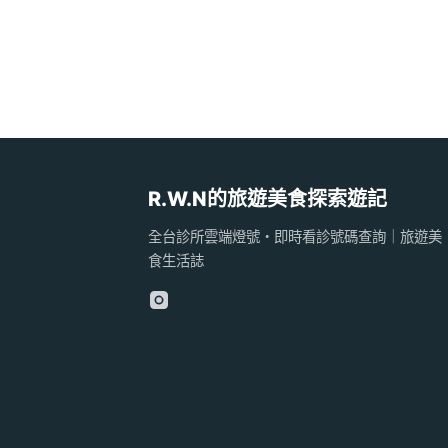
R.W.N的旅遊美食探索遊記
全台診所雲端燈號・即時看診號碼查詢｜旅遊美
食生活誌