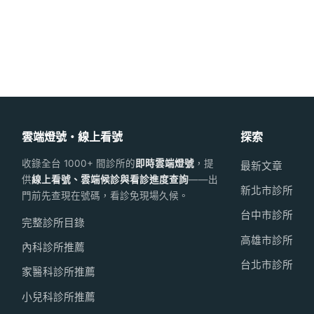
雲端燈號・線上看號
探索
收錄全台 1000+ 間診所的
即時雲端燈號
，提
最新文章
供
線上看號、雲端候診與看診進度查詢
——出
新北市診所
門前先查現在號碼，看診免現場久候。
台中市診所
完整診所目錄
高雄市診所
內科診所推薦
台北市診所
家醫科診所推薦
小兒科診所推薦