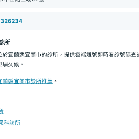
9326234
診所
位於宜蘭縣宜蘭市的診所，提供雲端燈號即時看診號碼查
現場久候。
宜蘭縣宜蘭市診所推薦
。
所
尿科診所