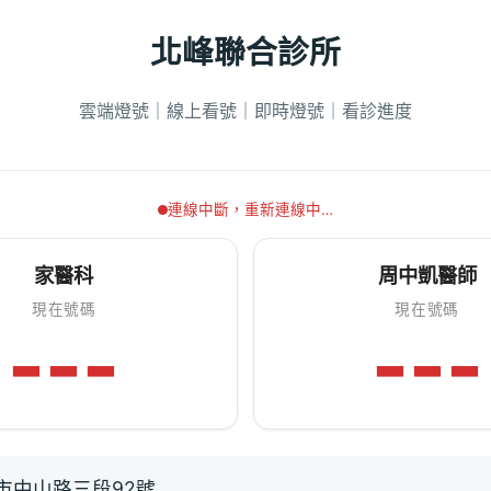
北峰聯合診所
雲端燈號｜線上看號｜即時燈號｜看診進度
連線中斷，重新連線中…
家醫科
周中凱醫師
現在號碼
現在號碼
---
---
市中山路三段92號