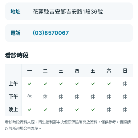
花蓮縣吉安鄉吉安路1段36號
地址
(03)8570067
電話
看診時段
一
二
三
四
五
六
日
上午
✓
✓
✓
✓
✓
✓
休
下午
休
休
休
休
休
休
休
晚上
✓
✓
休
✓
✓
休
休
看診時段資料來源：衛生福利部中央健康保險署開放資料，僅供參考，實際請
以診所現場公告為準。