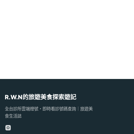
R.W.N的旅遊美食探索遊記
全台診所雲端燈號・即時看診號碼查詢｜旅遊美
食生活誌