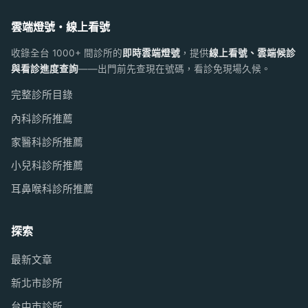
雲端燈號・線上看號
收錄全台 1000+ 間診所的
即時雲端燈號
，提供
線上看號、雲端候診
與看診進度查詢
——出門前先查現在號碼，看診免現場久候。
完整診所目錄
內科診所推薦
家醫科診所推薦
小兒科診所推薦
耳鼻喉科診所推薦
探索
最新文章
新北市診所
台中市診所