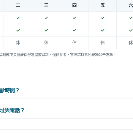
二
三
四
五
六
✓
✓
✓
✓
✓
✓
✓
✓
✓
✓
休
休
休
休
休
福利部中央健康保險署開放資料，僅供參考，實際請以診所現場公告為準。
診時間？
址與電話？