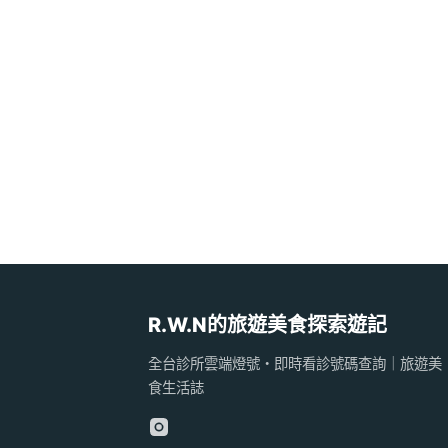
R.W.N的旅遊美食探索遊記
全台診所雲端燈號・即時看診號碼查詢｜旅遊美
食生活誌