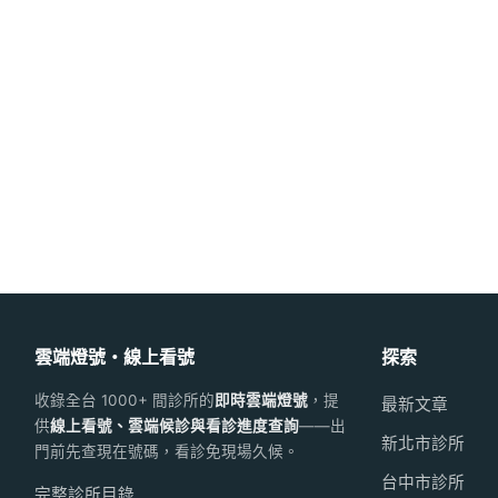
雲端燈號・線上看號
探索
收錄全台 1000+ 間診所的
即時雲端燈號
，提
最新文章
供
線上看號、雲端候診與看診進度查詢
——出
新北市診所
門前先查現在號碼，看診免現場久候。
台中市診所
完整診所目錄