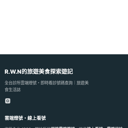
R.W.N的旅遊美食探索遊記
全台診所雲端燈號・即時看診號碼查詢｜旅遊美
食生活誌
雲端燈號・線上看號