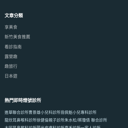
文章分類
享美食
新竹美食推薦
看診指南
露營趣
趣旅行
日本遊
熱門即時燈號診所
進華聯合診所
曹景雄小兒科診所
翁佩魁小兒專科診所
龍欣耳鼻喉科診所
徐健倫親子診所
朱水松/蔡瓊倩 聯合診所
大同耳鼻喉科診所
陽光皮膚科診所
嘉禾診所
一家人診所