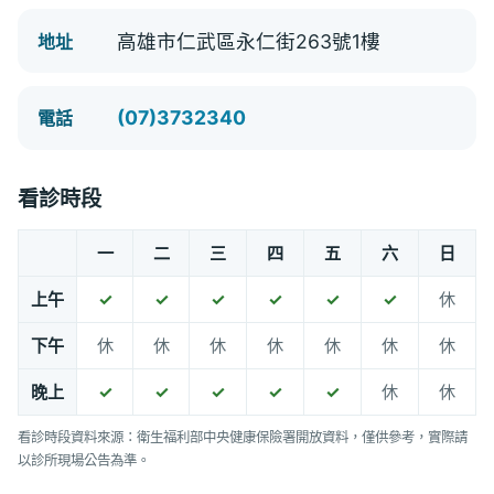
高雄市仁武區永仁街263號1樓
地址
(07)3732340
電話
看診時段
一
二
三
四
五
六
日
上午
✓
✓
✓
✓
✓
✓
休
下午
休
休
休
休
休
休
休
晚上
✓
✓
✓
✓
✓
休
休
看診時段資料來源：衛生福利部中央健康保險署開放資料，僅供參考，實際請
以診所現場公告為準。