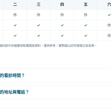
二
三
四
五
六
休
休
休
休
✓
✓
✓
✓
✓
休
✓
✓
✓
✓
休
福利部中央健康保險署開放資料，僅供參考，實際請以診所現場公告為準。
的看診時間？
的地址與電話？