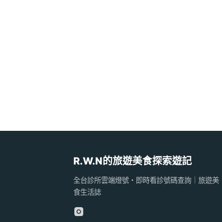
R.W.N的旅遊美食探索遊記
全台診所雲端燈號・即時看診號碼查詢｜旅遊美
食生活誌