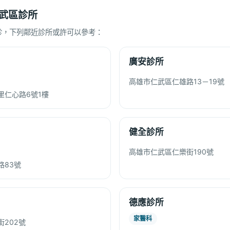
武區診所
診，下列鄰近診所或許可以參考：
廣安診所
高雄市仁武區仁雄路13－19號
里仁心路6號1樓
健全診所
高雄市仁武區仁樂街190號
路83號
德應診所
家醫科
202號