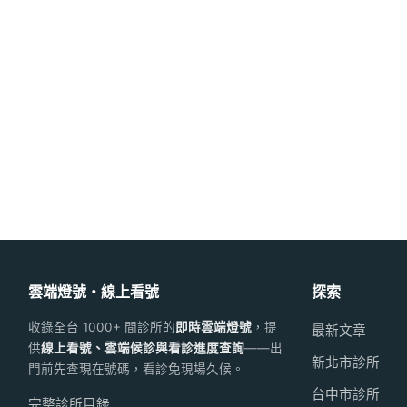
雲端燈號・線上看號
探索
收錄全台 1000+ 間診所的
即時雲端燈號
，提
最新文章
供
線上看號、雲端候診與看診進度查詢
——出
新北市診所
門前先查現在號碼，看診免現場久候。
台中市診所
完整診所目錄