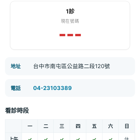
1診
現在號碼
---
台中市南屯區公益路二段120號
地址
04-23103389
電話
看診時段
一
二
三
四
五
六
日
上午
✓
✓
✓
✓
✓
✓
休