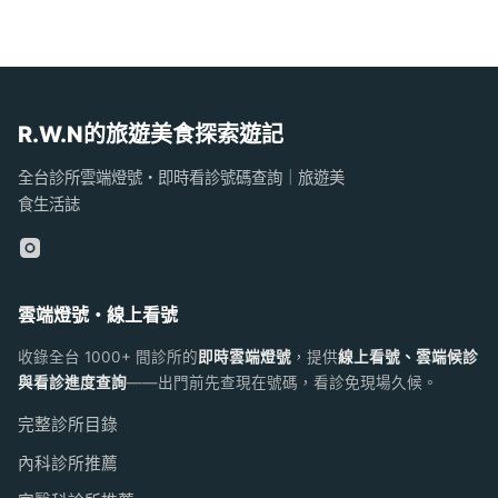
R.W.N的旅遊美食探索遊記
全台診所雲端燈號・即時看診號碼查詢｜旅遊美
食生活誌
雲端燈號・線上看號
收錄全台 1000+ 間診所的
即時雲端燈號
，提供
線上看號、雲端候診
與看診進度查詢
——出門前先查現在號碼，看診免現場久候。
完整診所目錄
內科診所推薦