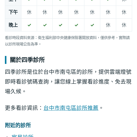
下午
休
休
休
休
休
休
休
晚上
✓
✓
✓
✓
✓
休
休
看診時段資料來源：衛生福利部中央健康保險署開放資料，僅供參考，實際請
以診所現場公告為準。
關於四季診所
四季診所是位於台中市南屯區的診所，提供雲端燈號
即時看診號碼查詢，讓您線上掌握看診進度、免去現
場久候。
更多看診資訊：
台中市南屯區診所推薦
。
附近的診所