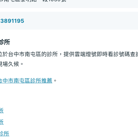
23891195
診所
位於台中市南屯區的診所，提供雲端燈號即時看診號碼查
現場久候。
台中市南屯區診所推薦
。
所
所
診所