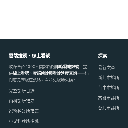
雲端燈號・線上看號
探索
收錄全台 1000+ 間診所的
即時雲端燈號
，提
最新文章
供
線上看號、雲端候診與看診進度查詢
——出
新北市診所
門前先查現在號碼，看診免現場久候。
台中市診所
完整診所目錄
高雄市診所
內科診所推薦
台北市診所
家醫科診所推薦
小兒科診所推薦