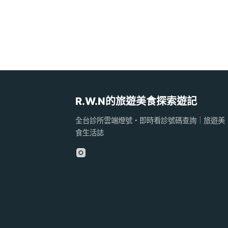
R.W.N的旅遊美食探索遊記
全台診所雲端燈號・即時看診號碼查詢｜旅遊美
食生活誌