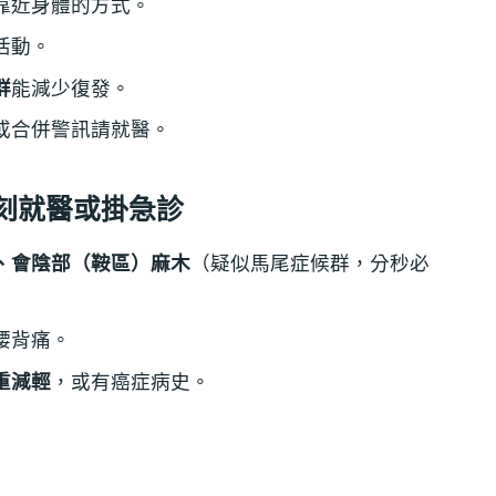
靠近身體的方式。
活動。
群
能減少復發。
或合併警訊請就醫。
刻就醫或掛急診
、會陰部（鞍區）麻木
（疑似馬尾症候群，分秒必
腰背痛。
重減輕
，或有癌症病史。