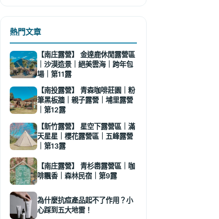
熱門文章
【南庄露營】 金達鹿休閒露營區
｜沙漠造景｜絕美雲海｜跨年包
場｜第11露
【南投露營】 青森咖啡莊園｜粉
筆黑板牆｜親子露營｜埔里露營
｜第12露
【新竹露營】 星空下露營區｜滿
天星星｜櫻花露營區｜五峰露營
｜第13露
【南庄露營】 青杉嶴露營區｜咖
啡飄香｜森林民宿｜第9露
為什麼抗痘產品起不了作用？小
心踩到五大地雷！