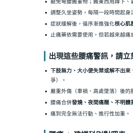
避免彎腰搬重物；搬東西用蹲下、
調整久坐姿勢，每隔一段時間起身
症狀緩解後，循序漸進強化
核心肌
止痛藥依需要使用，但若越來越痛
出現這些腰痛警訊，請立
下肢無力、大小便失禁或解不出來
爭）。
嚴重外傷（車禍、高處墜落）後的
腰痛合併
發燒、夜間痛醒、不明體
痛到完全無法行動、進行性加重。