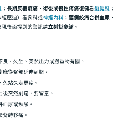
科
；
長期反覆痠痛、術後或慢性疼痛復健
看
復健科
；
神經壓迫）看骨科或
神經內科
；
腰側絞痛合併血尿、
出現後面提到的警訊請
立刻掛急診
。
不良、久坐、突然出力或搬重物有關。
痠麻從臀部延伸到腿。
，久站久走更痠。
力後突然劇痛，要留意。
併血尿或頻尿。
腰背轉移痛。