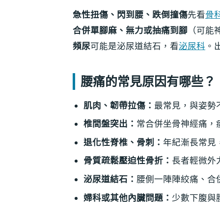
急性扭傷、閃到腰、跌倒撞傷
先看
骨
合併單腳麻、無力或抽痛到腳
（可能
頻尿
可能是泌尿道結石，看
泌尿科
。
腰痛的常見原因有哪些？
肌肉、韌帶拉傷：
最常見，與姿勢
椎間盤突出：
常合併坐骨神經痛，
退化性脊椎、骨刺：
年紀漸長常見
骨質疏鬆壓迫性骨折：
長者輕微外
泌尿道結石：
腰側一陣陣絞痛、合
婦科或其他內臟問題：
少數下腹與