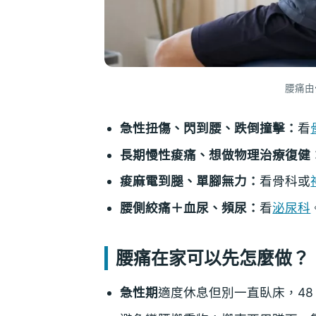
腰痛由
急性扭傷、閃到腰、跌倒撞擊：
看
長期慢性痠痛、想做物理治療復健
痠麻電到腿、單腳無力：
看骨科或
腰側絞痛＋血尿、頻尿：
看
泌尿科
腰痛在家可以先怎麼做？
急性期
適度休息但別一直臥床，48