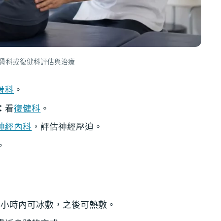
骨科或復健科評估與治療
骨科
。
：
看
復健科
。
神經內科
，評估神經壓迫。
。
 小時內可冰敷，之後可熱敷。