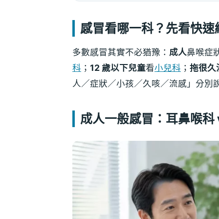
感冒看哪一科？先看快速
多數感冒其實不必猶豫：
成人
鼻喉症
科
；
12 歲以下兒童
看
小兒科
；
拖很久
人／症狀／小孩／久咳／流感」分別
成人一般感冒：耳鼻喉科 v