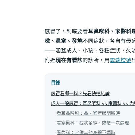
感冒了，到底要看
耳鼻喉科、家醫科
嗽、鼻塞、發燒
不同症狀，各自有最
——涵蓋成人、小孩、各種症狀、久
附近
現在有看診
的診所，用
雲端燈號
目錄
感冒看哪一科？先看快速結論
成人一般感冒：耳鼻喉科 vs 家醫科 vs 
看耳鼻喉科：鼻、喉症狀明顯時
看家醫科：症狀單純、或想一次處理
看內科：合併其他身體不適時