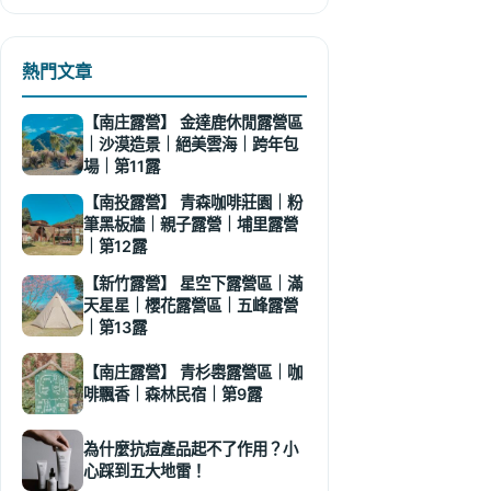
熱門文章
【南庄露營】 金達鹿休閒露營區
｜沙漠造景｜絕美雲海｜跨年包
場｜第11露
【南投露營】 青森咖啡莊園｜粉
筆黑板牆｜親子露營｜埔里露營
｜第12露
【新竹露營】 星空下露營區｜滿
天星星｜櫻花露營區｜五峰露營
｜第13露
【南庄露營】 青杉嶴露營區｜咖
啡飄香｜森林民宿｜第9露
為什麼抗痘產品起不了作用？小
心踩到五大地雷！