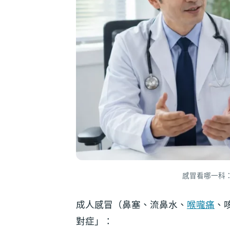
感冒看哪一科
成人感冒（鼻塞、流鼻水、
喉嚨痛
、
對症」：