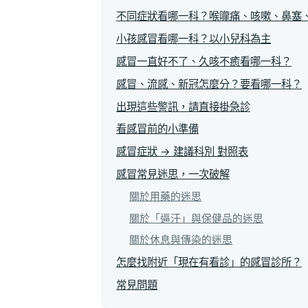
不同症狀看哪一科？喉嚨痛、咳嗽、鼻塞
小孩感冒看哪一科？以小兒科為主
感冒一直好不了、久咳不癒看哪一科？
感冒、流感、新冠怎麼分？要看哪一科？
出現這些警訊，請直接掛急診
看感冒前的小準備
感冒症狀 → 建議科別 對照表
感冒常見迷思，一次破解
關於用藥的迷思
關於「逼汗」與保健品的迷思
關於休息與傳染的迷思
怎麼找附近「現在有看診」的感冒診所？
常見問題