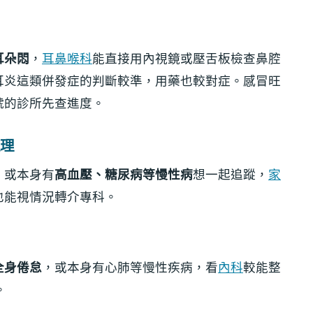
耳朵悶
，
耳鼻喉科
能直接用內視鏡或壓舌板檢查鼻腔
耳炎這類併發症的判斷較準，用藥也較對症。感冒旺
號的診所先查進度。
理
，或本身有
高血壓、糖尿病等慢性病
想一起追蹤，
家
也能視情況轉介專科。
全身倦怠
，或本身有心肺等慢性疾病，看
內科
較能整
。