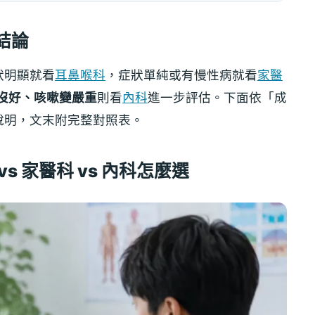
結論
狀明顯就看
耳鼻喉科
，症狀單純或有慢性病就看
家醫
沒好、咳嗽變嚴重
則看
內科
進一步評估。下面依「成
說明，文末附完整對照表。
s 家醫科 vs 內科怎麼選