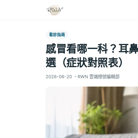
看診指南
感冒看哪一科？耳
選（症狀對照表）
2026-06-20
・
RWN 雲端燈號編輯部