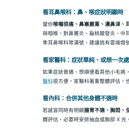
看耳鼻喉科：鼻、喉症狀明顯時
當你
喉嚨很痛、鼻塞嚴重、濃鼻涕、
與咽喉，對鼻竇炎、扁桃腺發炎、中
季耳鼻喉科常滿號，建議挑有雲端燈
看家醫科：症狀單純、或想一次處
如果症狀普通、想順便看其他小毛病
醫科
很方便。家醫科著重整體評估，
看內科：合併其他身體不適時
若感冒同時有明顯
腸胃不適、胸悶、
體評估，必要時安排抽血或胸部 X 光