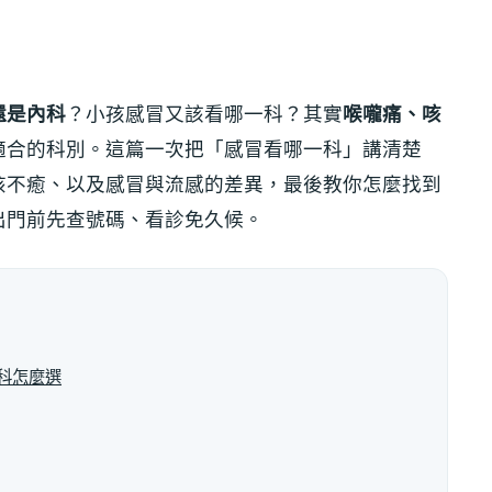
還是內科
？小孩感冒又該看哪一科？其實
喉嚨痛、咳
適合的科別。這篇一次把「感冒看哪一科」講清楚
咳不癒、以及感冒與流感的差異，最後教你怎麼找到
出門前先查號碼、看診免久候。
內科怎麼選