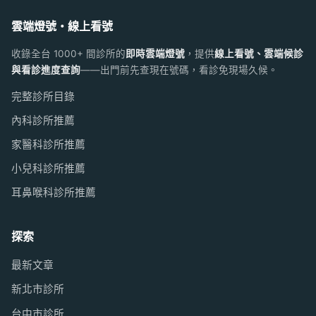
雲端燈號・線上看號
收錄全台 1000+ 間診所的
即時雲端燈號
，提供
線上看號、雲端候診
與看診進度查詢
——出門前先查現在號碼，看診免現場久候。
完整診所目錄
內科診所推薦
家醫科診所推薦
小兒科診所推薦
耳鼻喉科診所推薦
探索
最新文章
新北市診所
台中市診所