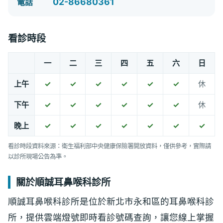
02-86680361
電話
看診時段
一
二
三
四
五
六
日
上午
✓
✓
✓
✓
✓
✓
休
下午
✓
✓
✓
✓
✓
✓
休
晚上
✓
✓
✓
✓
✓
✓
✓
看診時段資料來源：衛生福利部中央健康保險署開放資料，僅供參考，實際請
以診所現場公告為準。
關於順誠耳鼻喉科診所
順誠耳鼻喉科診所是位於新北市永和區的耳鼻喉科診
所，提供雲端燈號即時看診號碼查詢，讓您線上掌握