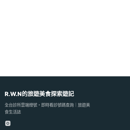
R.W.N的旅遊美食探索遊記
全台診所雲端燈號・即時看診號碼查詢｜旅遊美
食生活誌