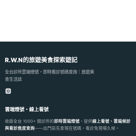
R.W.N的旅遊美食探索遊記
全台診所雲端燈號・即時看診號碼查詢｜旅遊美
食生活誌
雲端燈號・線上看號
收錄全台 1000+ 間診所的
即時雲端燈號
，提供
線上看號、雲端候診
與看診進度查詢
——出門前先查現在號碼，看診免現場久候。