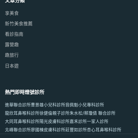
文章分類
享美食
新竹美食推薦
看診指南
露營趣
趣旅行
日本遊
熱門即時燈號診所
進華聯合診所
曹景雄小兒科診所
翁佩魁小兒專科診所
龍欣耳鼻喉科診所
徐健倫親子診所
朱水松/蔡瓊倩 聯合診所
大同耳鼻喉科診所
陽光皮膚科診所
嘉禾診所
一家人診所
北峰聯合診所
廖國棟皮膚科診所
莊豐如診所
杏心耳鼻喉科診所