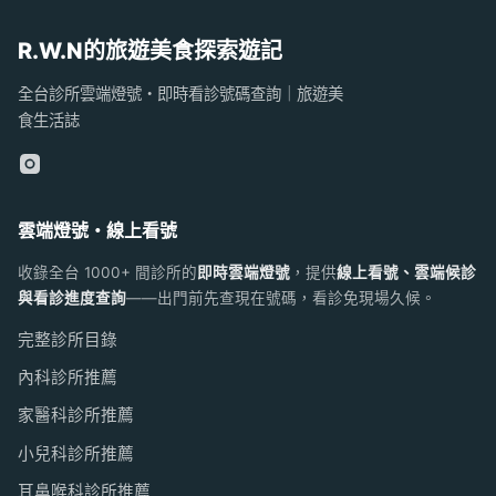
R.W.N的旅遊美食探索遊記
全台診所雲端燈號・即時看診號碼查詢｜旅遊美
食生活誌
雲端燈號・線上看號
收錄全台 1000+ 間診所的
即時雲端燈號
，提供
線上看號、雲端候診
與看診進度查詢
——出門前先查現在號碼，看診免現場久候。
完整診所目錄
內科診所推薦
家醫科診所推薦
小兒科診所推薦
耳鼻喉科診所推薦