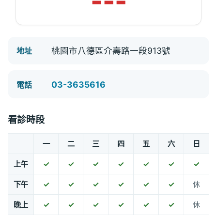
---
桃園市八德區介壽路一段913號
地址
03-3635616
電話
看診時段
一
二
三
四
五
六
日
上午
✓
✓
✓
✓
✓
✓
✓
下午
✓
✓
✓
✓
✓
✓
休
晚上
✓
✓
✓
✓
✓
✓
休