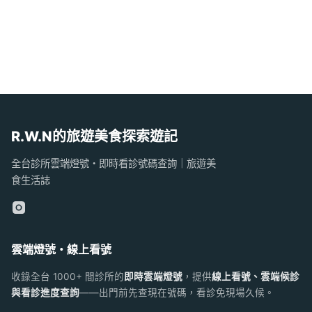
R.W.N的旅遊美食探索遊記
全台診所雲端燈號・即時看診號碼查詢｜旅遊美
食生活誌
雲端燈號・線上看號
收錄全台 1000+ 間診所的
即時雲端燈號
，提供
線上看號、雲端候診
與看診進度查詢
——出門前先查現在號碼，看診免現場久候。