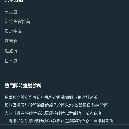
享美食
新竹美食推薦
看診指南
露營趣
趣旅行
日本遊
熱門即時燈號診所
進華聯合診所
曹景雄小兒科診所
翁佩魁小兒專科診所
龍欣耳鼻喉科診所
徐健倫親子診所
朱水松/蔡瓊倩 聯合診所
大同耳鼻喉科診所
陽光皮膚科診所
嘉禾診所
一家人診所
北峰聯合診所
廖國棟皮膚科診所
莊豐如診所
杏心耳鼻喉科診所