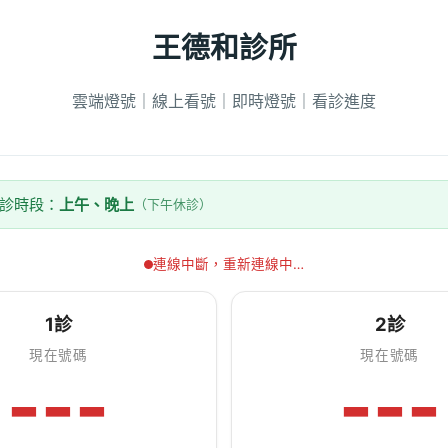
王德和診所
雲端燈號｜線上看號｜即時燈號｜看診進度
看診時段：
上午、晚上
（下午休診）
連線中斷，重新連線中…
1診
2診
現在號碼
現在號碼
---
---