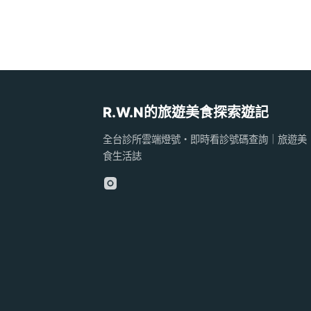
R.W.N的旅遊美食探索遊記
全台診所雲端燈號・即時看診號碼查詢｜旅遊美
食生活誌