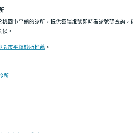
所
於桃園市平鎮的診所，提供雲端燈號即時看診號碼查詢，
久候。
桃園市平鎮診所推薦
。
診所