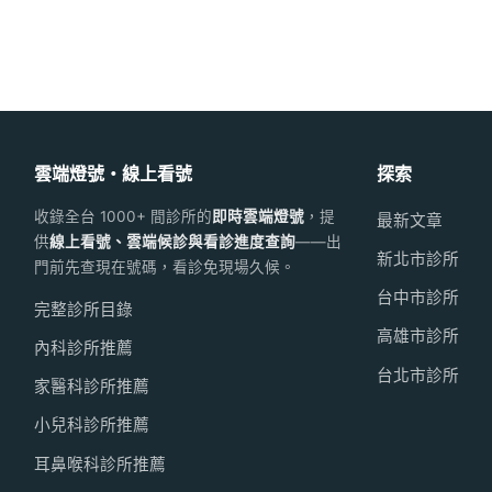
雲端燈號・線上看號
探索
收錄全台 1000+ 間診所的
即時雲端燈號
，提
最新文章
供
線上看號、雲端候診與看診進度查詢
——出
新北市診所
門前先查現在號碼，看診免現場久候。
台中市診所
完整診所目錄
高雄市診所
內科診所推薦
台北市診所
家醫科診所推薦
小兒科診所推薦
耳鼻喉科診所推薦