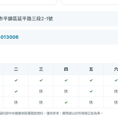
市平鎮區延平路三段2-1號
4013006
二
三
四
五
六
✓
✓
✓
✓
✓
✓
休
休
✓
休
休
休
✓
休
休
福利部中央健康保險署開放資料，僅供參考，實際請以診所現場公告為準。