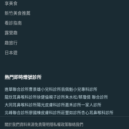
享美食
新竹美食推薦
看診指南
露營趣
趣旅行
日本遊
熱門即時燈號診所
進華聯合診所
曹景雄小兒科診所
翁佩魁小兒專科診所
龍欣耳鼻喉科診所
徐健倫親子診所
朱水松/蔡瓊倩 聯合診所
大同耳鼻喉科診所
陽光皮膚科診所
嘉禾診所
一家人診所
北峰聯合診所
廖國棟皮膚科診所
莊豐如診所
杏心耳鼻喉科診所
關於我們
資料來源
免責聲明
隱私權政策
聯絡我們