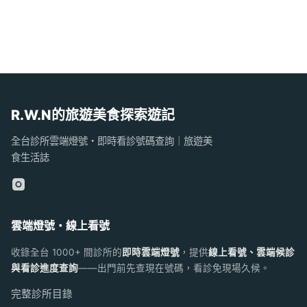
R.W.N的旅遊美食探索遊記
全台診所雲端燈號・即時看診號碼查詢｜旅遊美
食生活誌
雲端燈號・線上看號
收錄全台 1000+ 間診所的
即時雲端燈號
，提供
線上看號、雲端候診
與看診進度查詢
——出門前先查現在號碼，看診免現場久候。
完整診所目錄