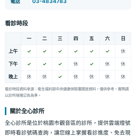
03-4834783
電話
看診時段
一
二
三
四
五
六
日
上午
✓
✓
✓
✓
✓
✓
休
下午
✓
✓
✓
休
✓
休
休
晚上
休
休
✓
休
休
休
休
看診時段資料來源：衛生福利部中央健康保險署開放資料，僅供參考，實際請
以診所現場公告為準。
關於全心診所
全心診所是位於桃園市觀音區的診所，提供雲端燈號
即時看診號碼查詢，讓您線上掌握看診進度、免去現