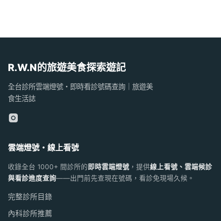
R.W.N的旅遊美食探索遊記
全台診所雲端燈號・即時看診號碼查詢｜旅遊美
食生活誌
雲端燈號・線上看號
收錄全台 1000+ 間診所的
即時雲端燈號
，提供
線上看號、雲端候診
與看診進度查詢
——出門前先查現在號碼，看診免現場久候。
完整診所目錄
內科診所推薦