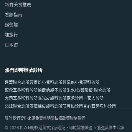
新竹美食推薦
看診指南
露營趣
趣旅行
日本遊
熱門即時燈號診所
進華聯合診所
曹景雄小兒科診所
翁佩魁小兒專科診所
龍欣耳鼻喉科診所
徐健倫親子診所
朱水松/蔡瓊倩 聯合診所
大同耳鼻喉科診所
陽光皮膚科診所
嘉禾診所
一家人診所
北峰聯合診所
廖國棟皮膚科診所
莊豐如診所
杏心耳鼻喉科診所
關於我們
資料來源
免責聲明
隱私權政策
聯絡我們
© 2026 R.W.N的旅遊美食探索遊記・即時雲端燈號 × 旅遊美食生活誌