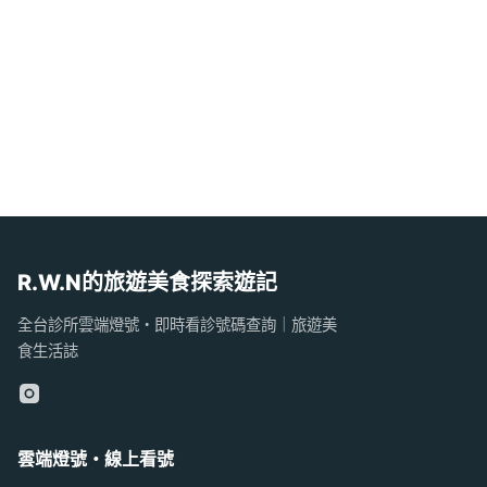
R.W.N的旅遊美食探索遊記
全台診所雲端燈號・即時看診號碼查詢｜旅遊美
食生活誌
雲端燈號・線上看號