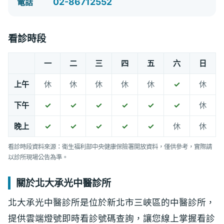
02-86712552
電話
看診時段
一
二
三
四
五
六
日
上午
休
休
休
休
休
✓
休
下午
✓
✓
✓
✓
✓
✓
休
晚上
✓
✓
✓
✓
✓
休
休
看診時段資料來源：衛生福利部中央健康保險署開放資料，僅供參考，實際請
以診所現場公告為準。
關於北大承光中醫診所
北大承光中醫診所是位於新北市三峽區的中醫診所，
提供雲端燈號即時看診號碼查詢，讓您線上掌握看診