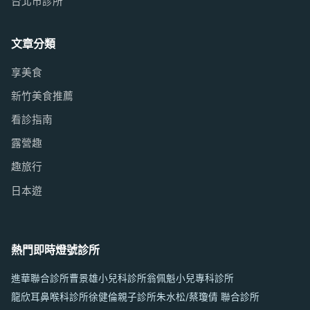
台北市診所
文章分類
享美食
新竹美食推薦
看診指南
露營趣
趣旅行
日本遊
熱門即時燈號診所
進華聯合診所
曹景雄小兒科診所
翁佩魁小兒專科診所
龍欣耳鼻喉科診所
徐健倫親子診所
朱水松/蔡瓊倩 聯合診所