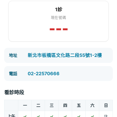
1診
現在號碼
---
新北市板橋區文化路二段55號1-2樓
地址
02-22570666
電話
看診時段
一
二
三
四
五
六
日
上午
✓
✓
✓
✓
✓
✓
休