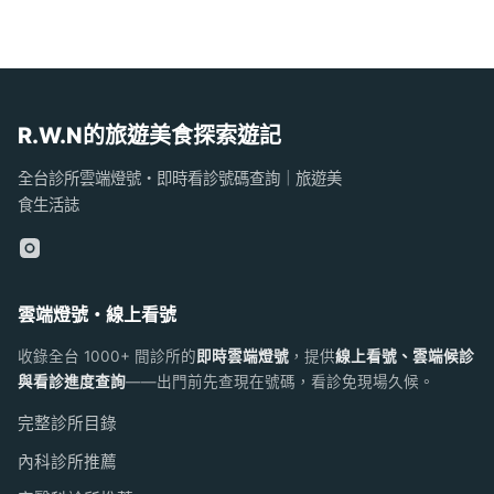
R.W.N的旅遊美食探索遊記
全台診所雲端燈號・即時看診號碼查詢｜旅遊美
食生活誌
雲端燈號・線上看號
收錄全台 1000+ 間診所的
即時雲端燈號
，提供
線上看號、雲端候診
與看診進度查詢
——出門前先查現在號碼，看診免現場久候。
完整診所目錄
內科診所推薦