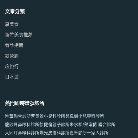
文章分類
享美食
新竹美食推薦
看診指南
露營趣
趣旅行
日本遊
熱門即時燈號診所
進華聯合診所
曹景雄小兒科診所
翁佩魁小兒專科診所
龍欣耳鼻喉科診所
徐健倫親子診所
朱水松/蔡瓊倩 聯合診所
大同耳鼻喉科診所
陽光皮膚科診所
嘉禾診所
一家人診所