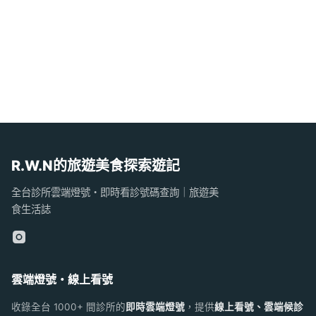
R.W.N的旅遊美食探索遊記
全台診所雲端燈號・即時看診號碼查詢｜旅遊美
食生活誌
雲端燈號・線上看號
收錄全台 1000+ 間診所的
即時雲端燈號
，提供
線上看號、雲端候診