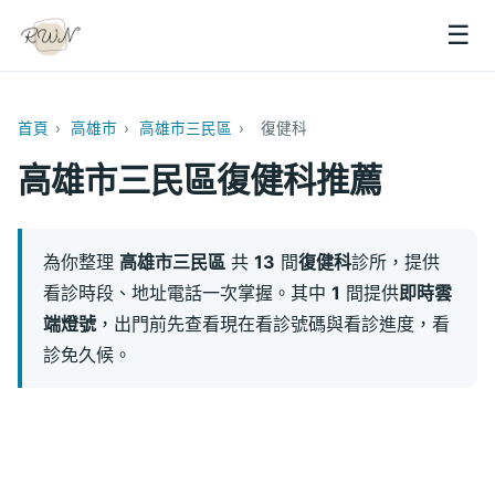
☰
首頁
›
高雄市
›
高雄市三民區
›
復健科
高雄市三民區復健科推薦
為你整理
高雄市三民區
共
13
間
復健科
診所，提供
看診時段、地址電話一次掌握。其中
1
間提供
即時雲
端燈號
，出門前先查看現在看診號碼與看診進度，看
診免久候。