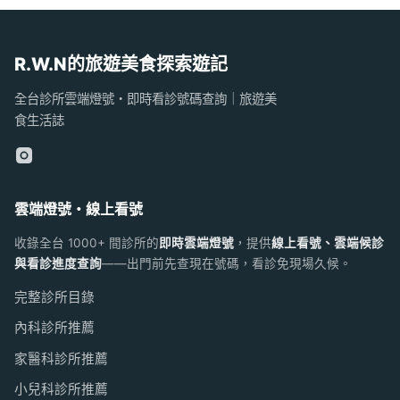
R.W.N的旅遊美食探索遊記
全台診所雲端燈號・即時看診號碼查詢｜旅遊美
食生活誌
雲端燈號・線上看號
收錄全台 1000+ 間診所的
即時雲端燈號
，提供
線上看號、雲端候診
與看診進度查詢
——出門前先查現在號碼，看診免現場久候。
完整診所目錄
內科診所推薦
家醫科診所推薦
小兒科診所推薦