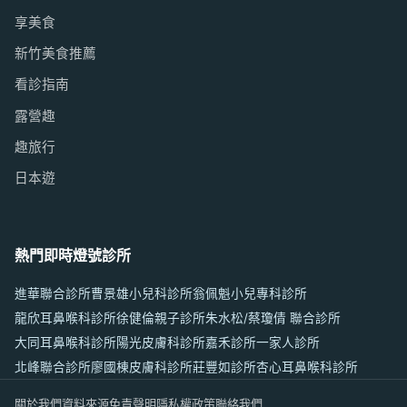
享美食
新竹美食推薦
看診指南
露營趣
趣旅行
日本遊
熱門即時燈號診所
進華聯合診所
曹景雄小兒科診所
翁佩魁小兒專科診所
龍欣耳鼻喉科診所
徐健倫親子診所
朱水松/蔡瓊倩 聯合診所
大同耳鼻喉科診所
陽光皮膚科診所
嘉禾診所
一家人診所
北峰聯合診所
廖國棟皮膚科診所
莊豐如診所
杏心耳鼻喉科診所
關於我們
資料來源
免責聲明
隱私權政策
聯絡我們