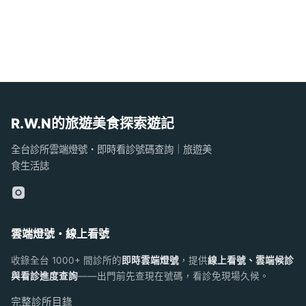
R.W.N的旅遊美食探索遊記
全台診所雲端燈號・即時看診號碼查詢｜旅遊美
食生活誌
雲端燈號・線上看號
收錄全台 1000+ 間診所的
即時雲端燈號
，提供
線上看號、雲端候診
與看診進度查詢
——出門前先查現在號碼，看診免現場久候。
完整診所目錄