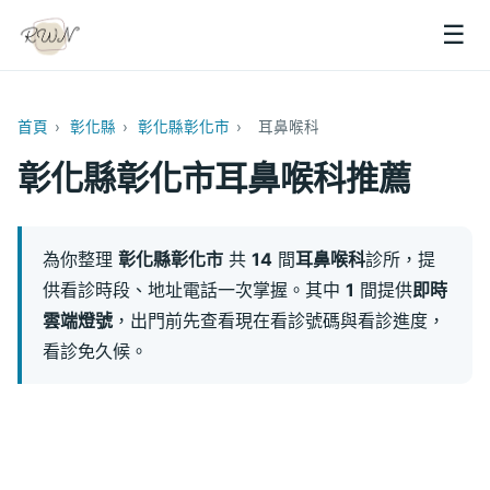
☰
首頁
›
彰化縣
›
彰化縣彰化市
›
耳鼻喉科
彰化縣彰化市耳鼻喉科推薦
為你整理
彰化縣彰化市
共
14
間
耳鼻喉科
診所，提
供看診時段、地址電話一次掌握。其中
1
間提供
即時
雲端燈號
，出門前先查看現在看診號碼與看診進度，
看診免久候。