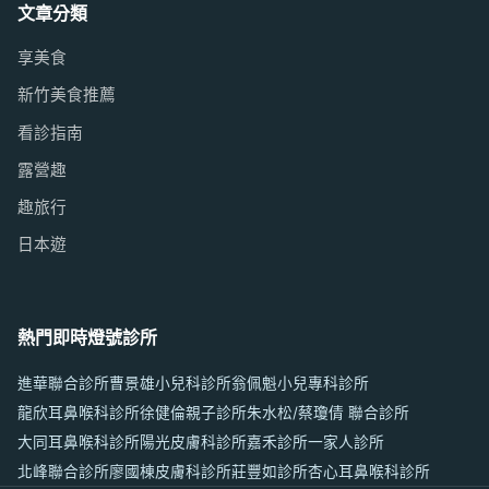
文章分類
享美食
新竹美食推薦
看診指南
露營趣
趣旅行
日本遊
熱門即時燈號診所
進華聯合診所
曹景雄小兒科診所
翁佩魁小兒專科診所
龍欣耳鼻喉科診所
徐健倫親子診所
朱水松/蔡瓊倩 聯合診所
大同耳鼻喉科診所
陽光皮膚科診所
嘉禾診所
一家人診所
北峰聯合診所
廖國棟皮膚科診所
莊豐如診所
杏心耳鼻喉科診所