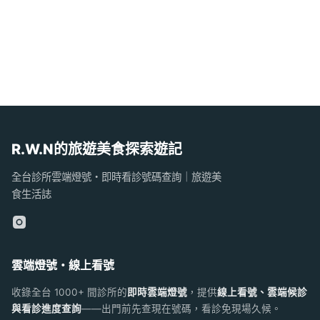
R.W.N的旅遊美食探索遊記
全台診所雲端燈號・即時看診號碼查詢｜旅遊美
食生活誌
雲端燈號・線上看號
收錄全台 1000+ 間診所的
即時雲端燈號
，提供
線上看號、雲端候診
與看診進度查詢
——出門前先查現在號碼，看診免現場久候。