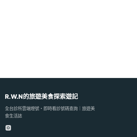
R.W.N的旅遊美食探索遊記
全台診所雲端燈號・即時看診號碼查詢｜旅遊美
食生活誌