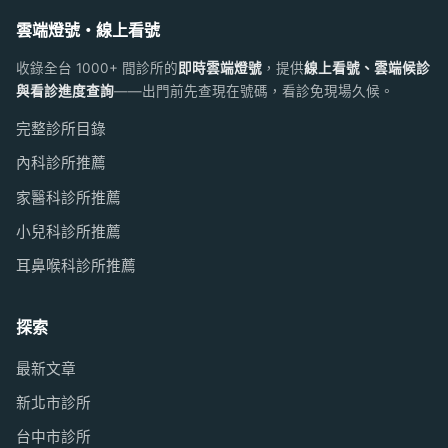
雲端燈號・線上看號
收錄全台 1000+ 間診所的
即時雲端燈號
，提供
線上看號、雲端候診
與看診進度查詢
——出門前先查現在號碼，看診免現場久候。
完整診所目錄
內科診所推薦
家醫科診所推薦
小兒科診所推薦
耳鼻喉科診所推薦
探索
最新文章
新北市診所
台中市診所