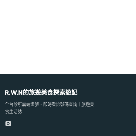
R.W.N的旅遊美食探索遊記
全台診所雲端燈號・即時看診號碼查詢｜旅遊美
食生活誌