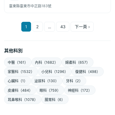
臺東縣臺東市中正路183號
1
2
...
43
下一頁 ›
文
章
分
其他科別
頁
中醫（161）
內科（1682）
婦產科（657）
家醫科（1532）
小兒科（1296）
復健科（498）
心臟科（1）
泌尿科（130）
牙科（2）
皮膚科（484）
眼科（759）
神經科（172）
耳鼻喉科（1078）
腸胃科（6）