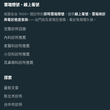
雲端燈號・線上看號
收錄全台 1000+ 間診所的
即時雲端燈號
，提供
線上看號、雲端候診
與看診進度查詢
——出門前先查現在號碼，看診免現場久候。
完整診所目錄
內科診所推薦
家醫科診所推薦
小兒科診所推薦
耳鼻喉科診所推薦
探索
最新文章
新北市診所
台中市診所