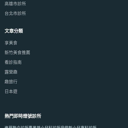
高雄市診所
台北市診所
文章分類
享美食
新竹美食推薦
看診指南
露營趣
趣旅行
日本遊
熱門即時燈號診所
進華聯合診所
曹景雄小兒科診所
翁佩魁小兒專科診所