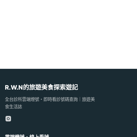
R.W.N的旅遊美食探索遊記
全台診所雲端燈號・即時看診號碼查詢｜旅遊美
食生活誌
雲端燈號・線上看號