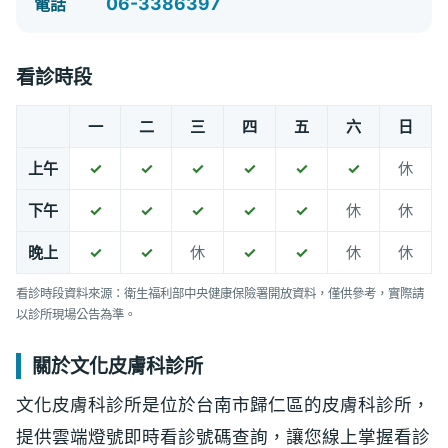
06-3386397
電話
看診時段
一
二
三
四
五
六
日
上午
✓
✓
✓
✓
✓
✓
休
下午
✓
✓
✓
✓
✓
休
休
晚上
✓
✓
休
✓
✓
休
休
看診時段資料來源：衛生福利部中央健康保險署開放資料，僅供參考，實際請
以診所現場公告為準。
關於文化皮膚科診所
文化皮膚科診所是位於台南市歸仁區的皮膚科診所，
提供雲端燈號即時看診號碼查詢，讓您線上掌握看診