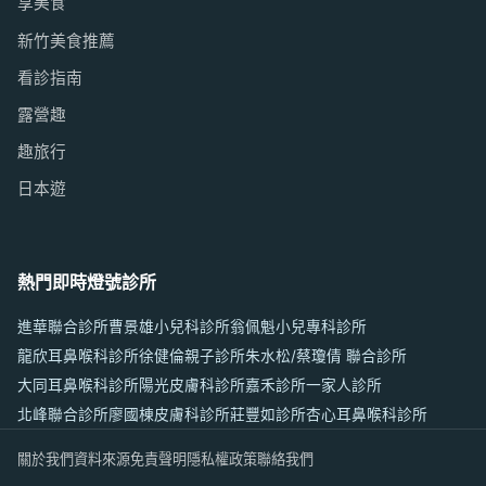
享美食
新竹美食推薦
看診指南
露營趣
趣旅行
日本遊
熱門即時燈號診所
進華聯合診所
曹景雄小兒科診所
翁佩魁小兒專科診所
龍欣耳鼻喉科診所
徐健倫親子診所
朱水松/蔡瓊倩 聯合診所
大同耳鼻喉科診所
陽光皮膚科診所
嘉禾診所
一家人診所
北峰聯合診所
廖國棟皮膚科診所
莊豐如診所
杏心耳鼻喉科診所
關於我們
資料來源
免責聲明
隱私權政策
聯絡我們