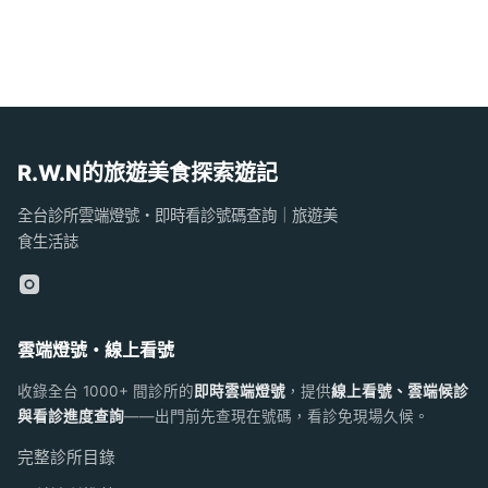
R.W.N的旅遊美食探索遊記
全台診所雲端燈號・即時看診號碼查詢｜旅遊美
食生活誌
雲端燈號・線上看號
收錄全台 1000+ 間診所的
即時雲端燈號
，提供
線上看號、雲端候診
與看診進度查詢
——出門前先查現在號碼，看診免現場久候。
完整診所目錄