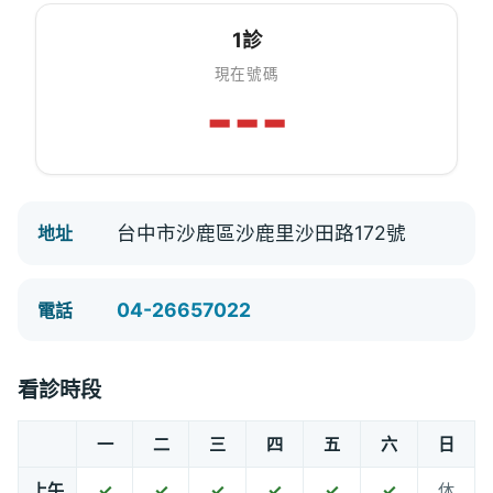
1診
現在號碼
---
台中市沙鹿區沙鹿里沙田路172號
地址
04-26657022
電話
看診時段
一
二
三
四
五
六
日
上午
✓
✓
✓
✓
✓
✓
休