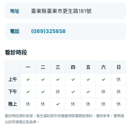
臺東縣臺東市更生路181號
地址
(089)325858
電話
看診時段
一
二
三
四
五
六
日
上午
✓
✓
✓
✓
✓
✓
休
下午
✓
✓
休
✓
✓
休
休
晚上
休
休
✓
休
休
休
休
看診時段資料來源：衛生福利部中央健康保險署開放資料，僅供參考，實際請
以診所現場公告為準。