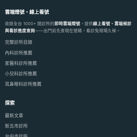
雲端燈號・線上看號
收錄全台 1000+ 間診所的
即時雲端燈號
，提供
線上看號、雲端候診
與看診進度查詢
——出門前先查現在號碼，看診免現場久候。
完整診所目錄
內科診所推薦
家醫科診所推薦
小兒科診所推薦
耳鼻喉科診所推薦
探索
最新文章
新北市診所
台中市診所