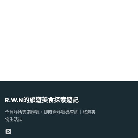
R.W.N的旅遊美食探索遊記
全台診所雲端燈號・即時看診號碼查詢｜旅遊美
食生活誌