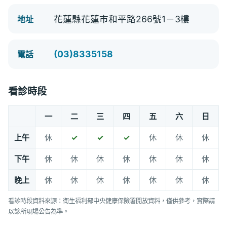
花蓮縣花蓮市和平路266號1－3樓
地址
(03)8335158
電話
看診時段
一
二
三
四
五
六
日
上午
休
✓
✓
✓
休
休
休
下午
休
休
休
休
休
休
休
晚上
休
休
休
休
休
休
休
看診時段資料來源：衛生福利部中央健康保險署開放資料，僅供參考，實際請
以診所現場公告為準。