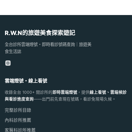
R.W.N的旅遊美食探索遊記
全台診所雲端燈號・即時看診號碼查詢｜旅遊美
食生活誌
雲端燈號・線上看號
收錄全台 1000+ 間診所的
即時雲端燈號
，提供
線上看號、雲端候診
與看診進度查詢
——出門前先查現在號碼，看診免現場久候。
完整診所目錄
內科診所推薦
家醫科診所推薦