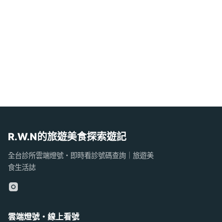
R.W.N的旅遊美食探索遊記
全台診所雲端燈號・即時看診號碼查詢｜旅遊美
食生活誌
雲端燈號・線上看號