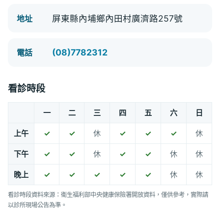
屏東縣內埔鄉內田村廣濟路257號
地址
(08)7782312
電話
看診時段
一
二
三
四
五
六
日
上午
✓
✓
休
✓
✓
✓
休
下午
✓
✓
休
✓
✓
休
休
晚上
✓
✓
✓
✓
✓
休
休
看診時段資料來源：衛生福利部中央健康保險署開放資料，僅供參考，實際請
以診所現場公告為準。