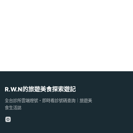
R.W.N的旅遊美食探索遊記
全台診所雲端燈號・即時看診號碼查詢｜旅遊美
食生活誌