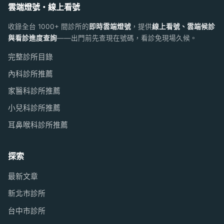
雲端燈號・線上看號
收錄全台 1000+ 間診所的
即時雲端燈號
，提供
線上看號、雲端候診
與看診進度查詢
——出門前先查現在號碼，看診免現場久候。
完整診所目錄
內科診所推薦
家醫科診所推薦
小兒科診所推薦
耳鼻喉科診所推薦
探索
最新文章
新北市診所
台中市診所