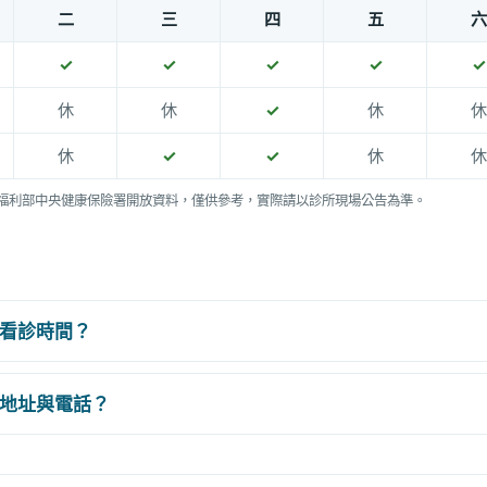
二
三
四
五
六
✓
✓
✓
✓
✓
休
休
✓
休
休
休
✓
✓
休
休
福利部中央健康保險署開放資料，僅供參考，實際請以診所現場公告為準。
看診時間？
地址與電話？