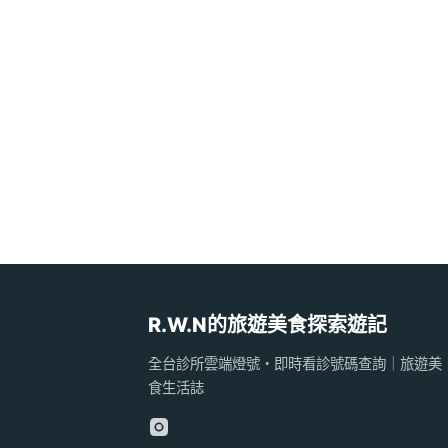
R.W.N的旅遊美食探索遊記
全台診所雲端燈號・即時看診號碼查詢｜旅遊美
食生活誌