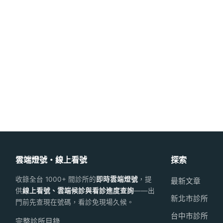
雲端燈號・線上看號
探索
收錄全台 1000+ 間診所的
即時雲端燈號
，提
最新文章
供
線上看號、雲端候診與看診進度查詢
——出
新北市診所
門前先查現在號碼，看診免現場久候。
台中市診所
完整診所目錄