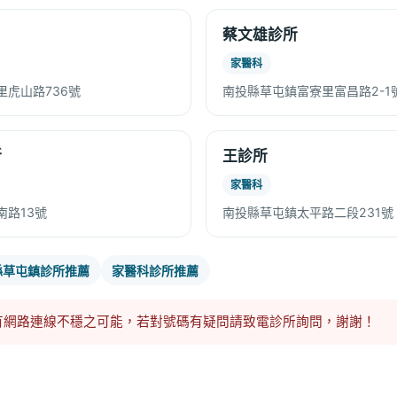
蔡文雄診所
家醫科
虎山路736號
南投縣草屯鎮富寮里富昌路2-1
所
王診所
家醫科
南路13號
南投縣草屯鎮太平路二段231號
縣草屯鎮診所推薦
家醫科診所推薦
有網路連線不穩之可能，若對號碼有疑問請致電診所詢問，謝謝！