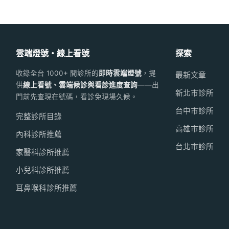
雲端燈號・線上看號
探索
收錄全台 1000+ 間診所的
即時雲端燈號
，提
最新文章
供
線上看號、雲端候診與看診進度查詢
——出
新北市診所
門前先查現在號碼，看診免現場久候。
台中市診所
完整診所目錄
高雄市診所
內科診所推薦
台北市診所
家醫科診所推薦
小兒科診所推薦
耳鼻喉科診所推薦