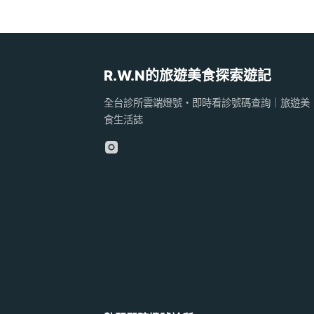
R.W.N的旅遊美食探索遊記
全台診所雲端燈號・即時看診號碼查詢｜旅遊美
食生活誌