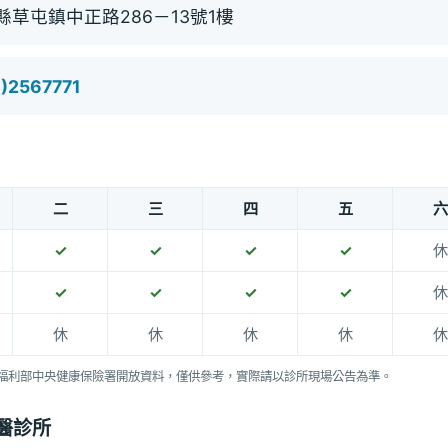
縣草屯鎮中正路286－13號1樓
)2567771
二
三
四
五
六
✓
✓
✓
✓
休
✓
✓
✓
✓
休
休
休
休
休
休
福利部中央健康保險署開放資料，僅供參考，實際請以診所現場公告為準。
醫診所