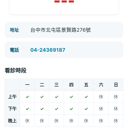
---
台中市北屯區景賢路276號
地址
04-24369187
電話
看診時段
一
二
三
四
五
六
日
上午
✓
✓
✓
✓
✓
休
休
下午
✓
✓
✓
✓
✓
休
休
晚上
休
休
休
休
休
休
休