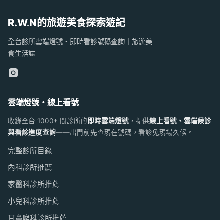
R.W.N的旅遊美食探索遊記
全台診所雲端燈號・即時看診號碼查詢｜旅遊美
食生活誌
雲端燈號・線上看號
收錄全台 1000+ 間診所的
即時雲端燈號
，提供
線上看號、雲端候診
與看診進度查詢
——出門前先查現在號碼，看診免現場久候。
完整診所目錄
內科診所推薦
家醫科診所推薦
小兒科診所推薦
耳鼻喉科診所推薦