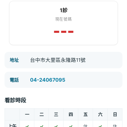
1診
現在號碼
---
台中市大里區永隆路11號
地址
04-24067095
電話
看診時段
一
二
三
四
五
六
日
上午
✓
✓
✓
✓
休
✓
休