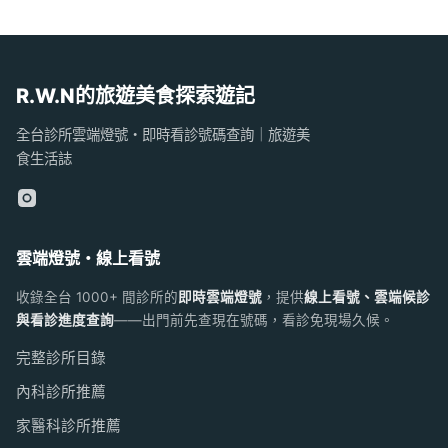
R.W.N的旅遊美食探索遊記
全台診所雲端燈號・即時看診號碼查詢｜旅遊美
食生活誌
雲端燈號・線上看號
收錄全台 1000+ 間診所的
即時雲端燈號
，提供
線上看號、雲端候診
與看診進度查詢
——出門前先查現在號碼，看診免現場久候。
完整診所目錄
內科診所推薦
家醫科診所推薦