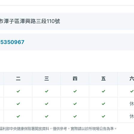
市潭子區潭興路三段110號
25350967
二
三
四
五
六
✓
✓
✓
✓
✓
✓
✓
✓
✓
休
✓
✓
✓
✓
休
福利部中央健康保險署開放資料，僅供參考，實際請以診所現場公告為準。