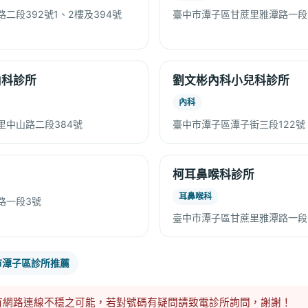
二段392號1、2樓及394號
臺中市潭子區甘蔗里雅潭路一段1
內科診所
劉文彬內科小兒科診所
內科
里中山路二段384號
臺中市潭子區潭子街三段122號
柯耳鼻喉科診所
耳鼻喉科
路一段3號
臺中市潭子區甘蔗里雅潭路一段1
市潭子區診所推薦
有網路連線不穩之可能，若對號碼有疑問請致電診所詢問，謝謝！