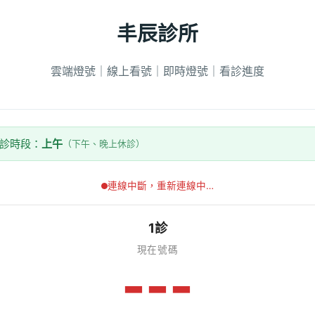
丰辰診所
雲端燈號｜線上看號｜即時燈號｜看診進度
看診時段：
上午
（下午、晚上休診）
連線中斷，重新連線中…
1診
現在號碼
---