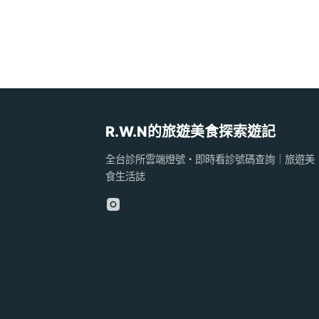
R.W.N的旅遊美食探索遊記
全台診所雲端燈號・即時看診號碼查詢｜旅遊美
食生活誌