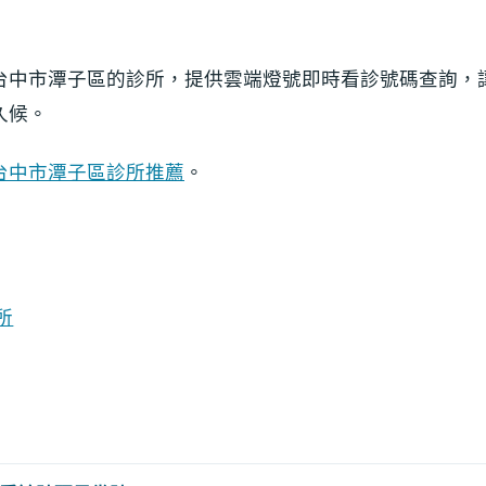
台中市潭子區的診所，提供雲端燈號即時看診號碼查詢，
久候。
台中市潭子區診所推薦
。
所