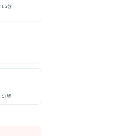
65號
51號