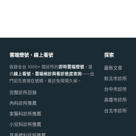
雲端燈號・線上看號
探索
收錄全台 1000+ 間診所的
即時雲端燈號
，提
最新文章
供
線上看號、雲端候診與看診進度查詢
——出
新北市診所
門前先查現在號碼，看診免現場久候。
台中市診所
完整診所目錄
高雄市診所
內科診所推薦
台北市診所
家醫科診所推薦
小兒科診所推薦
耳鼻喉科診所推薦