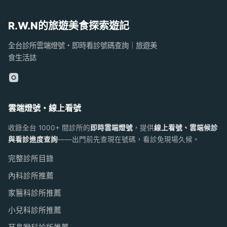
R.W.N的旅遊美食探索遊記
全台診所雲端燈號・即時看診號碼查詢｜旅遊美
食生活誌
雲端燈號・線上看號
收錄全台 1000+ 間診所的
即時雲端燈號
，提供
線上看號、雲端候診
與看診進度查詢
——出門前先查現在號碼，看診免現場久候。
完整診所目錄
內科診所推薦
家醫科診所推薦
小兒科診所推薦