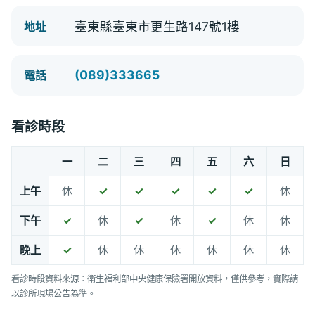
臺東縣臺東市更生路147號1樓
地址
(089)333665
電話
看診時段
一
二
三
四
五
六
日
上午
休
✓
✓
✓
✓
✓
休
下午
✓
休
✓
休
✓
休
休
晚上
✓
休
休
休
休
休
休
看診時段資料來源：衛生福利部中央健康保險署開放資料，僅供參考，實際請
以診所現場公告為準。