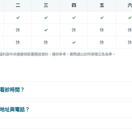
二
三
四
五
六
✓
✓
✓
✓
✓
休
✓
休
休
休
休
休
✓
休
休
福利部中央健康保險署開放資料，僅供參考，實際請以診所現場公告為準。
看診時間？
地址與電話？