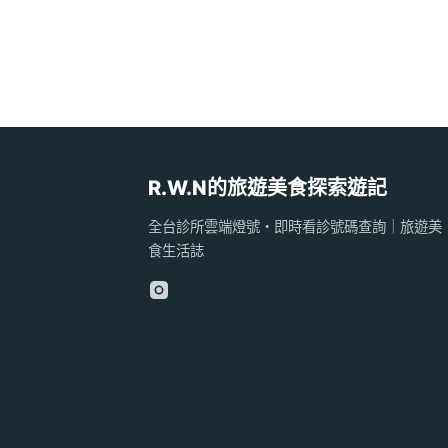
R.W.N的旅遊美食探索遊記
全台診所雲端燈號・即時看診號碼查詢｜旅遊美
食生活誌