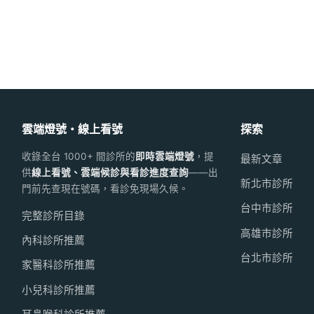
雲端燈號・線上看號
探索
收錄全台 1000+ 間診所的
即時雲端燈號
，提
最新文章
供
線上看號、雲端候診與看診進度查詢
——出
新北市診所
門前先查現在號碼，看診免現場久候。
台中市診所
完整診所目錄
高雄市診所
內科診所推薦
台北市診所
家醫科診所推薦
小兒科診所推薦