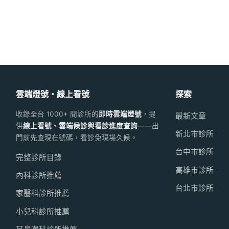
雲端燈號・線上看號
探索
收錄全台 1000+ 間診所的
即時雲端燈號
，提
最新文章
供
線上看號、雲端候診與看診進度查詢
——出
新北市診所
門前先查現在號碼，看診免現場久候。
台中市診所
完整診所目錄
高雄市診所
內科診所推薦
台北市診所
家醫科診所推薦
小兒科診所推薦