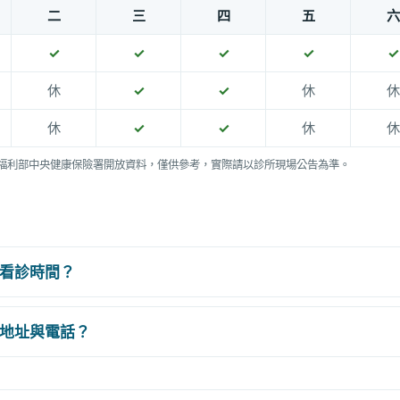
二
三
四
五
六
✓
✓
✓
✓
✓
休
✓
✓
休
休
休
✓
✓
休
休
福利部中央健康保險署開放資料，僅供參考，實際請以診所現場公告為準。
看診時間？
地址與電話？