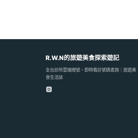
R.W.N的旅遊美食探索遊記
全台診所雲端燈號・即時看診號碼查詢｜旅遊美
食生活誌