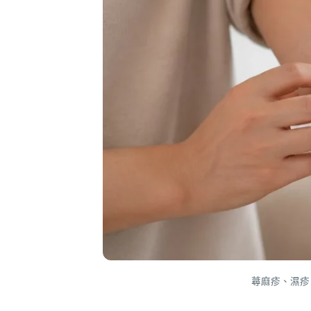
蕁麻疹、濕疹