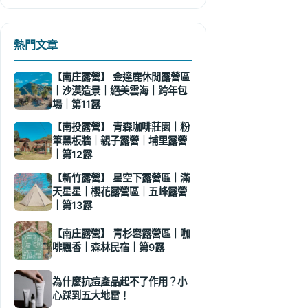
熱門文章
【南庄露營】 金達鹿休閒露營區
｜沙漠造景｜絕美雲海｜跨年包
場｜第11露
【南投露營】 青森咖啡莊園｜粉
筆黑板牆｜親子露營｜埔里露營
｜第12露
【新竹露營】 星空下露營區｜滿
天星星｜櫻花露營區｜五峰露營
｜第13露
【南庄露營】 青杉嶴露營區｜咖
啡飄香｜森林民宿｜第9露
為什麼抗痘產品起不了作用？小
心踩到五大地雷！