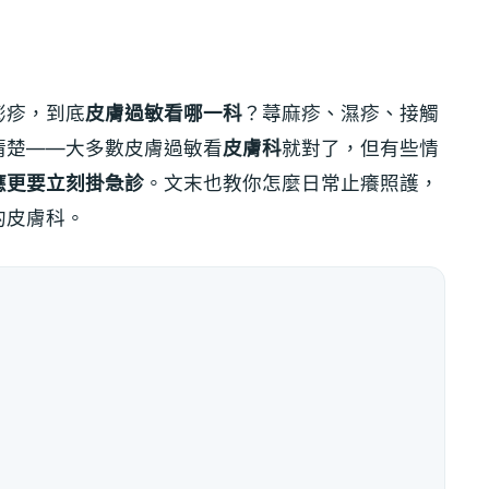
膨疹，到底
皮膚過敏看哪一科
？蕁麻疹、濕疹、接觸
清楚——大多數皮膚過敏看
皮膚科
就對了，但有些情
應更要立刻掛急診
。文末也教你怎麼日常止癢照護，
的皮膚科。