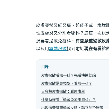
皮膚突然又紅又癢、起疹子或一塊塊
性皮膚炎又分別看哪科？這篇一次說
況要看過敏免疫科、有些
嚴重過敏反
以及用
雲端燈號
找到附近
現在有看診
目錄
皮膚過敏看哪一科？先看快速結論
皮膚過敏常見類型，看哪一科？
大多數皮膚過敏：看皮膚科
什麼時候看「過敏免疫風濕科」？
出現這些嚴重過敏反應，請立刻掛急診