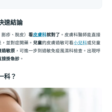
快速結論
、膨疹、脫皮）
看
皮膚科
就對了
。皮膚科醫師能直接
炎，並對症開藥。
兒童
的皮膚過敏可看
小兒科
或兒童
境過敏原
，可進一步到過敏免疫風濕科檢查。出現呼
直接掛急診
。
一科？