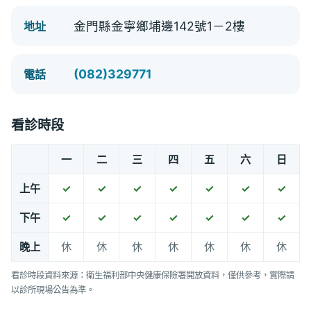
金門縣金寧鄉埔邊142號1－2樓
地址
(082)329771
電話
看診時段
一
二
三
四
五
六
日
上午
✓
✓
✓
✓
✓
✓
✓
下午
✓
✓
✓
✓
✓
✓
✓
晚上
休
休
休
休
休
休
休
看診時段資料來源：衛生福利部中央健康保險署開放資料，僅供參考，實際請
以診所現場公告為準。