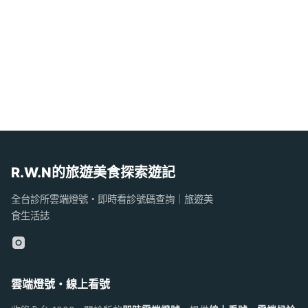
R.W.N的旅遊美食探索遊記
全台診所雲端燈號・即時看診號碼查詢｜旅遊美
食生活誌
雲端燈號・線上看號