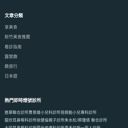
文章分類
享美食
新竹美食推薦
看診指南
露營趣
趣旅行
日本遊
熱門即時燈號診所
進華聯合診所
曹景雄小兒科診所
翁佩魁小兒專科診所
龍欣耳鼻喉科診所
徐健倫親子診所
朱水松/蔡瓊倩 聯合診所
大同耳鼻喉科診所
陽光皮膚科診所
嘉禾診所
一家人診所